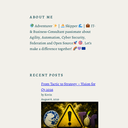
ABOUT ME
Adventurer
|
Skipper
|
IT-
& Business-Consultant passionate about
Agility, Automation, Cyber Security,
Federation and Open Source
. Let’s
make a difference together!
RECENT POSTS
From Tactic to Strategy – Vision for
Q3 2026
by Kevin
August 8, 2026