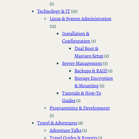
(1)
Technology & IT
(13)
Linux & System Administration
(12)
Installation &
Configuration
(3)
Dual Boot &
Manjaro Setup
(2)
Server Management
(3)
Backups & RAID
(1)
Storage Encryption
& Mounting
(2)
Tutorials & How-To
Guides
(1)
Programming & Development
(1)
Travel & Adventures
(6)
Adventure Talks
(2)
Travel Guides & Reports
(1)