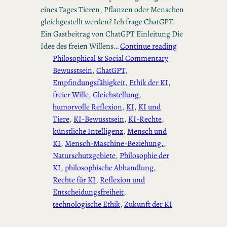
eines Tages Tieren, Pflanzen oder Menschen
gleichgestellt werden? Ich frage ChatGPT.
Ein Gastbeitrag von ChatGPT Einleitung Die
Idee des freien Willens…
Continue reading
Philosophical & Social Commentary
Bewusstsein
, 
ChatGPT
, 
Empfindungsfähigkeit
, 
Ethik der KI
, 
freier Wille
, 
Gleichstellung
, 
humorvolle Reflexion
, 
KI
, 
KI und
Tiere
, 
KI-Bewusstsein
, 
KI-Rechte
, 
künstliche Intelligenz
, 
Mensch und
KI
, 
Mensch-Maschine-Beziehung.
, 
Naturschutzgebiete
, 
Philosophie der
KI
, 
philosophische Abhandlung
, 
Rechte für KI
, 
Reflexion und
Entscheidungsfreiheit
, 
technologische Ethik
, 
Zukunft der KI