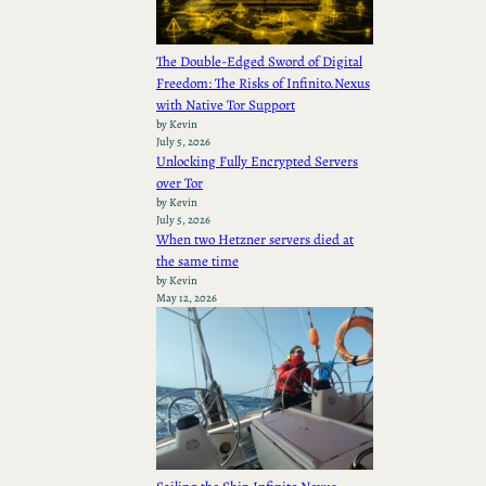
The Double-Edged Sword of Digital
Freedom: The Risks of Infinito.Nexus
with Native Tor Support
by Kevin
July 5, 2026
Unlocking Fully Encrypted Servers
over Tor
by Kevin
July 5, 2026
When two Hetzner servers died at
the same time
by Kevin
May 12, 2026